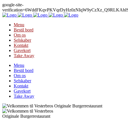
google-site-
verification=6WddFKqvPKVqrDyHz0zNIqW9yCzXz_Q9RLKAh
Menu
Bestil bord
Om os
Selskaber
Kontakt
Gavekort
Take Away
Menu
Bestil bord
Om os
Selskaber
Kontakt
Gavekort
Take Away