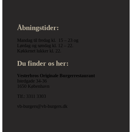
Åbningstider:
Mandag til fredag kl. 15 – 23 og
Lørdag og søndag kl. 12 – 22.
Køkkenet lukker kl. 22.
Du finder os her:
Vesterbros Originale Burgerrestaurant
Istedgade 34-36
1650 København
Tlf.: 3311 3303
vb-burgers@vb-burgers.dk