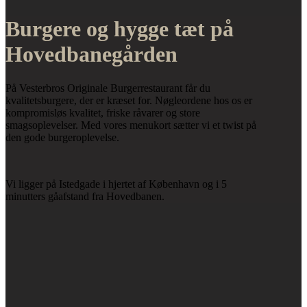
Burgere og hygge tæt på
Hovedbanegården
På Vesterbros Originale Burgerrestaurant får du
kvalitetsburgere, der er kræset for. Nøgleordene hos os er
kompromisløs kvalitet, friske råvarer og store
smagsoplevelser. Med vores menukort sætter vi et twist på
den gode burgeroplevelse.
Vi ligger på Istedgade i hjertet af København og i 5
minutters gåafstand fra Hovedbanen.