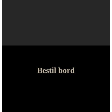
Bestil bord
Det er en god ide at reservere bord på Vesterbros Originale
Burgerrestaurant. Book online her, ellers ring til os på telefon
3311
3303
, så finder vi et bord til jer.