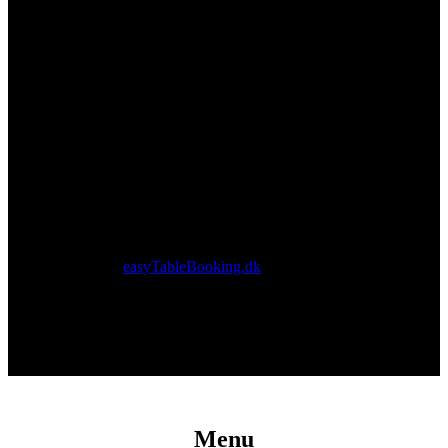
Vælg
dato
og
tidspunkt
for din ønskede reservation og husk at
bekræfte
din reservation til sidst.
Vi gør
opmærksom
på, at din reservation først er accepteret, når du
modtager en bekræftelse
fra os via mail.
I samarbejde med
easyTableBooking.dk
Menu