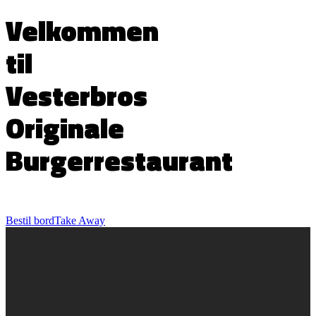
Velkommen
til
Vesterbros
Originale
Burgerrestaurant
Bestil bord
Take Away